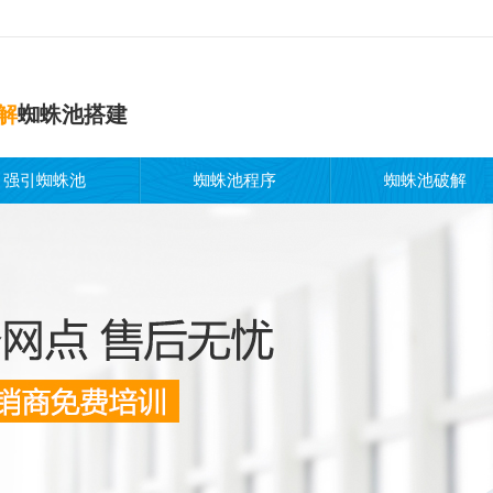
解
蜘蛛池搭建
强引蜘蛛池
蜘蛛池程序
蜘蛛池破解