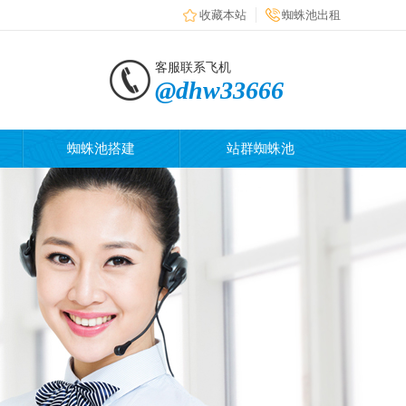
收藏本站
蜘蛛池出租
客服联系飞机
@dhw33666
蜘蛛池搭建
站群蜘蛛池