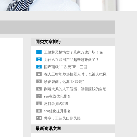
同类文章排行
王健林又悄悄卖了几家万达广场！保
险、信托
为什么互联网产品越来越难做了？
国产顶级“二次元”IP：三国
在人工智能炒热机器人时，也被人把风
带进了
珍爱智商，远离“区块链”
刮着大风的人工智能，躺着赚钱的自动
驾驶
seo在线优化排名
泛目录排名919
seo优化提升排名
共享，正从风口到风险
最新资讯文章