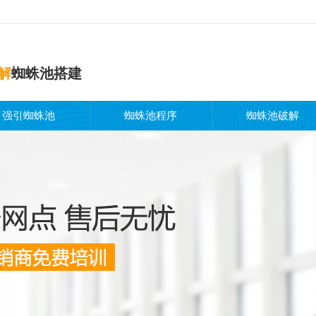
解
蜘蛛池搭建
强引蜘蛛池
蜘蛛池程序
蜘蛛池破解