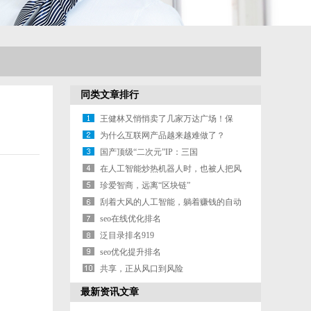
同类文章排行
王健林又悄悄卖了几家万达广场！保
险、信托
为什么互联网产品越来越难做了？
国产顶级“二次元”IP：三国
在人工智能炒热机器人时，也被人把风
带进了
珍爱智商，远离“区块链”
刮着大风的人工智能，躺着赚钱的自动
驾驶
seo在线优化排名
泛目录排名919
seo优化提升排名
共享，正从风口到风险
最新资讯文章